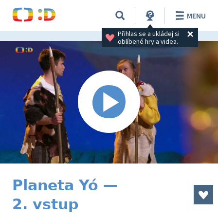
MENU
Přihlas se a ukládej si 
oblíbené hry a videa.
Planeta Yó —
2. vstup