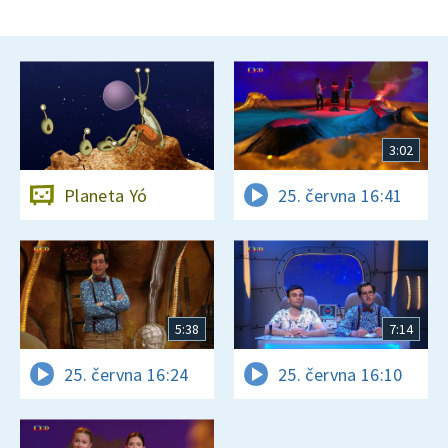
3:02
Planeta Yó
25. června 16:41
5:38
7:14
25. června 16:24
25. června 16:10