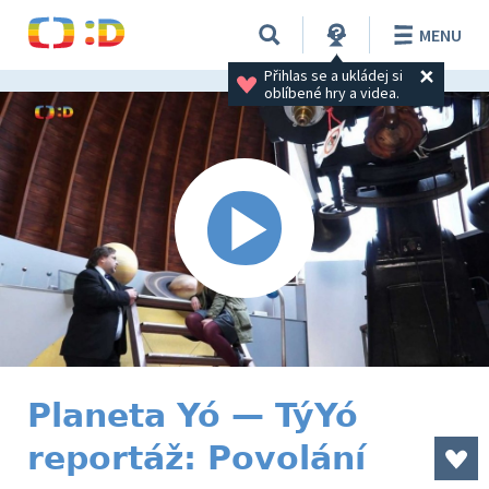
MENU
Přihlas se a ukládej si 
oblíbené hry a videa.
Planeta Yó — TýYó
reportáž: Povolání