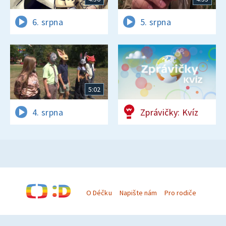
6. srpna
5. srpna
5:02
4. srpna
Zprávičky: Kvíz
O Déčku
Napište nám
Pro rodiče
© Česká televize 1996–2026
O cookies na Déčku