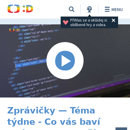
MENU
Přihlas se a ukládej si 
oblíbené hry a videa.
Zprávičky — Téma
týdne - Co vás baví