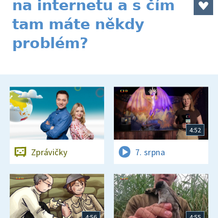
na internetu a s čím
tam máte někdy
problém?
4:52
Zprávičky
7. srpna
4:56
4:55