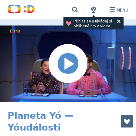
MENU
Přihlas se a ukládej si 
oblíbené hry a videa.
Planeta Yó —
Yóudálosti