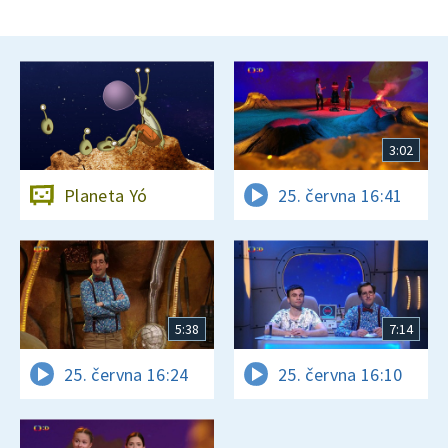
3:02
Planeta Yó
25. června 16:41
5:38
7:14
25. června 16:24
25. června 16:10