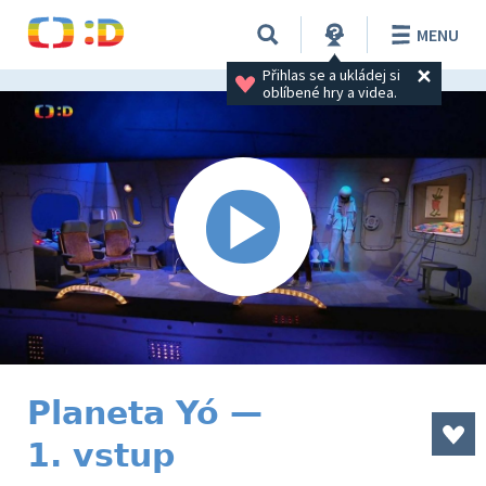
MENU
Přihlas se a ukládej si 
oblíbené hry a videa.
Planeta Yó —
1. vstup