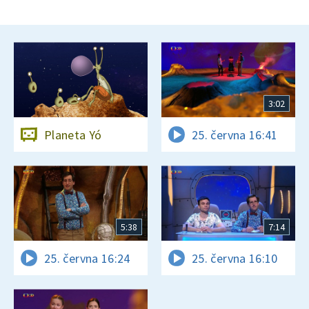
3:02
Planeta Yó
25. června 16:41
5:38
7:14
25. června 16:24
25. června 16:10