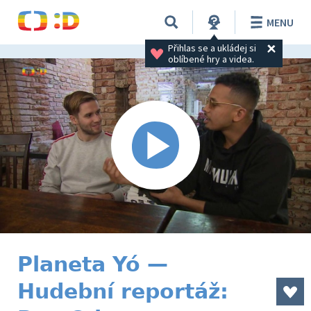
MENU
Přihlas se a ukládej si 
oblíbené hry a videa.
Planeta Yó —
Hudební reportáž: