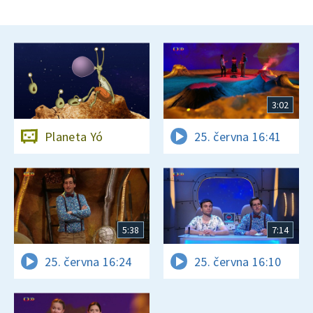
3:02
Planeta Yó
25. června 16:41
5:38
7:14
25. června 16:24
25. června 16:10