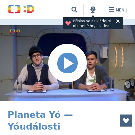
MENU
Přihlas se a ukládej si 
oblíbené hry a videa.
Planeta Yó —
Yóudálosti