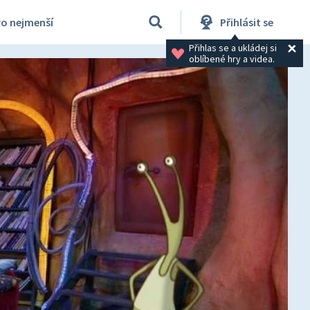
ro nejmenší
Přihlásit se
Přihlas se a ukládej si 
oblíbené hry a videa.