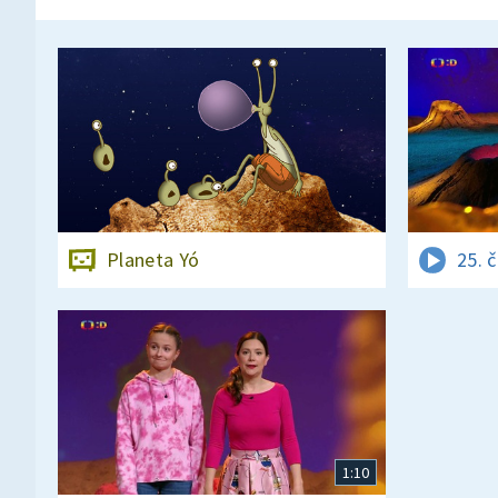
Planeta Yó
25. 
1:10