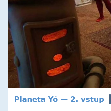
Planeta Yó — 2. vstup