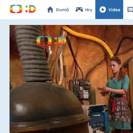
Domů
Hry
Videa