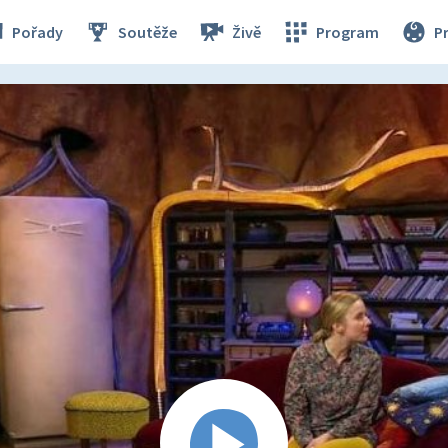
Pořady
Soutěže
Živě
Program
P