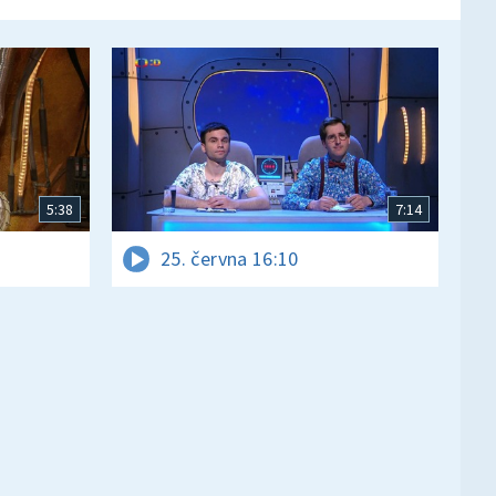
5:38
7:14
25. června 16:10