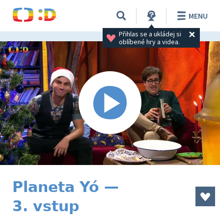
MENU
Přihlas se a ukládej si 
oblíbené hry a videa.
Planeta Yó —
3. vstup