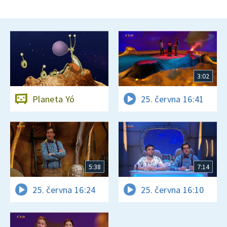
3:02
Planeta Yó
25. června 16:41
5:38
7:14
25. června 16:24
25. června 16:10