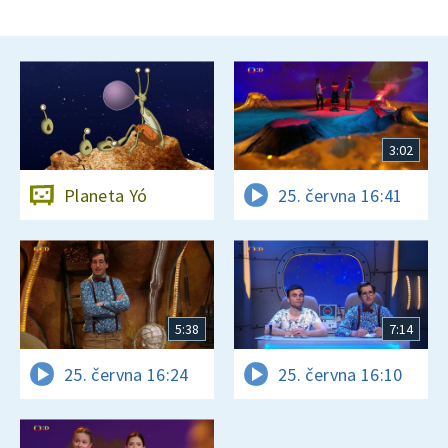
3:02
Planeta Yó
25. června 16:41
5:38
7:14
25. června 16:24
25. června 16:10