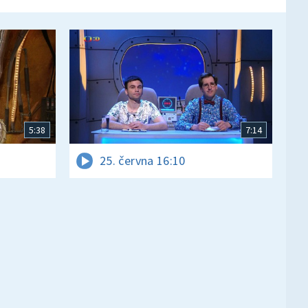
5:38
7:14
25. června 16:10