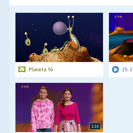
Planeta Yó
25. 
1:10