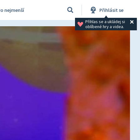
ro nejmenší
Přihlásit se
Přihlas se a ukládej si 
oblíbené hry a videa.