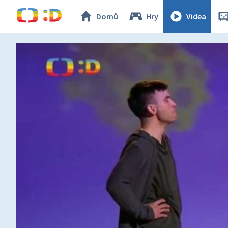
Domů
Hry
Videa