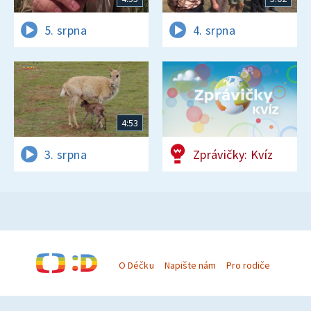
5. srpna
4. srpna
4:53
3. srpna
Zprávičky: Kvíz
O Déčku
Napište nám
Pro rodiče
© Česká televize 1996–2026
O cookies na Déčku