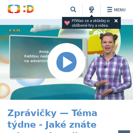
MENU
Přihlas se a ukládej si 
oblíbené hry a videa.
Zprávičky — Téma
týdne - Jaké znáte