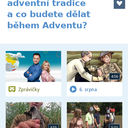
adventní tradice
a co budete dělat
během Adventu?
4:56
Zprávičky
6. srpna
4:55
5:02