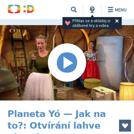
MENU
Přihlas se a ukládej si 
oblíbené hry a videa.
Planeta Yó — Jak na
to?: Otvírání lahve