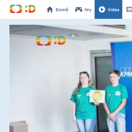
Domů
Hry
Videa