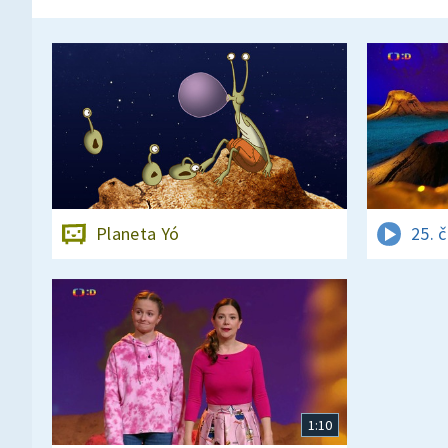
Planeta Yó
25. 
1:10