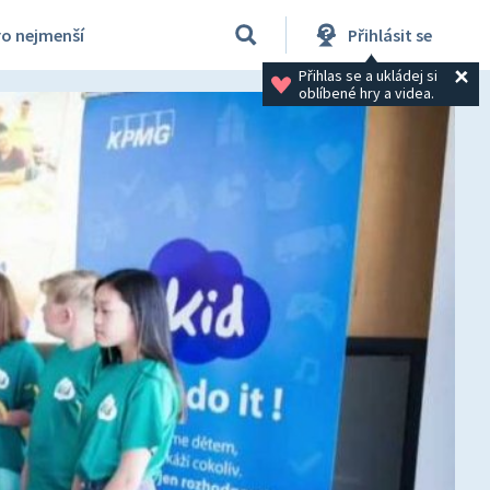
ro nejmenší
Přihlásit se
Přihlas se a ukládej si 
oblíbené hry a videa.