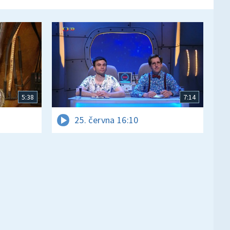
5:38
7:14
25. června 16:10