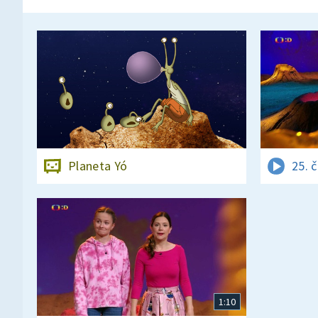
Planeta Yó
25. 
1:10