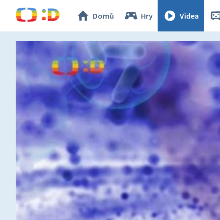
Domů
Hry
Videa