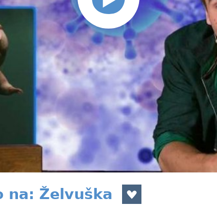
o na: Želvuška