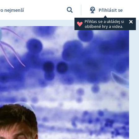
ro nejmenší
Přihlásit se
Přihlas se a ukládej si 
oblíbené hry a videa.