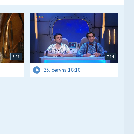
5:38
7:14
25. června 16:10