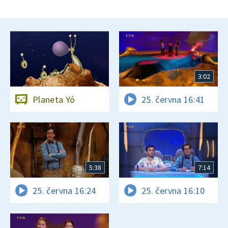
3:02
Planeta Yó
25. června 16:41
5:38
7:14
25. června 16:24
25. června 16:10