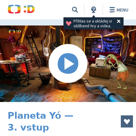
MENU
Přihlas se a ukládej si 
oblíbené hry a videa.
Planeta Yó —
3. vstup