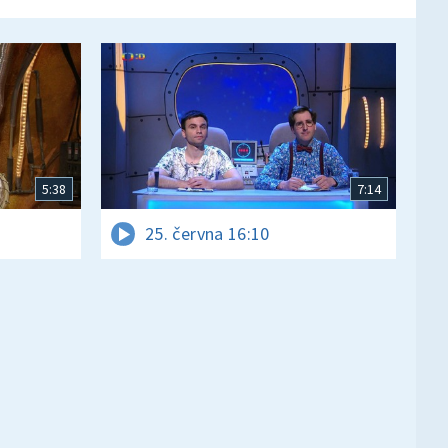
5:38
7:14
25. června 16:10