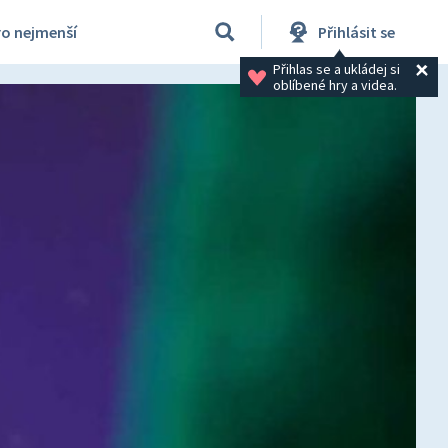
ro nejmenší
Přihlásit se
Přihlas se a ukládej si 
oblíbené hry a videa.