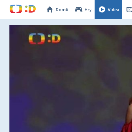
Domů
Hry
Videa