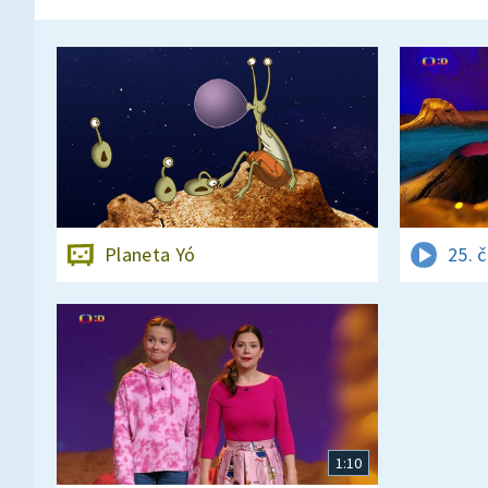
Planeta Yó
25. 
1:10