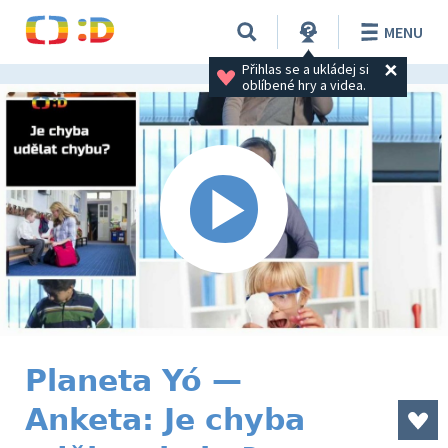
MENU
Přihlas se a ukládej si 
oblíbené hry a videa.
Planeta Yó —
Anketa: Je chyba