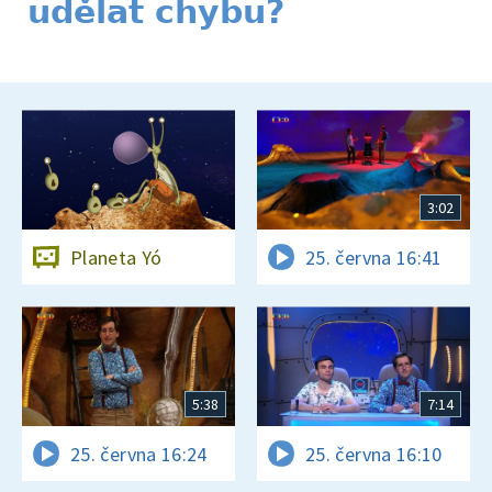
udělat chybu?
3:02
Planeta Yó
25. června 16:41
5:38
7:14
25. června 16:24
25. června 16:10