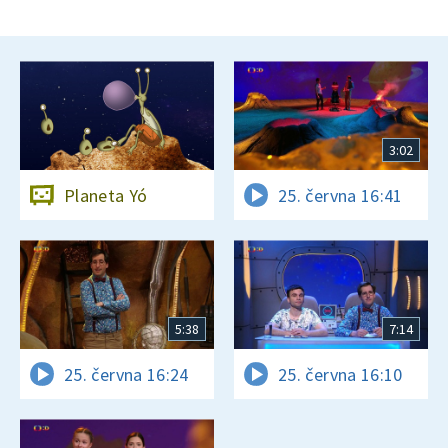
3:02
Planeta Yó
25. června 16:41
5:38
7:14
25. června 16:24
25. června 16:10