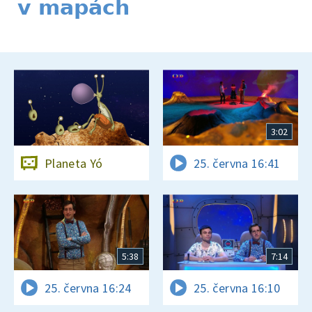
v mapách
3:02
Planeta Yó
25. června 16:41
5:38
7:14
25. června 16:24
25. června 16:10