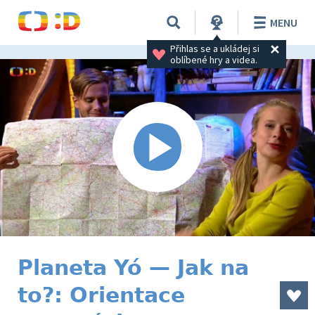
MENU
Přihlas se a ukládej si 
oblíbené hry a videa.
Planeta Yó — Jak na
to?: Orientace