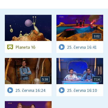
3:02
Planeta Yó
25. června 16:41
5:38
7:14
25. června 16:24
25. června 16:10