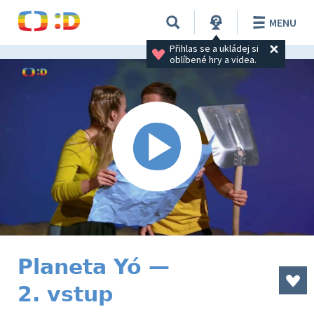
MENU
Přihlas se a ukládej si 
oblíbené hry a videa.
Planeta Yó —
2. vstup