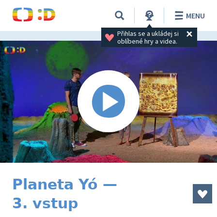
MENU
Přihlas se a ukládej si 
oblíbené hry a videa.
Planeta Yó —
3. vstup