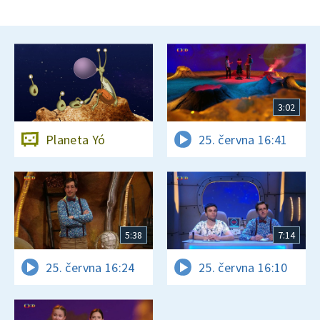
3:02
Planeta Yó
25. června 16:41
5:38
7:14
25. června 16:24
25. června 16:10