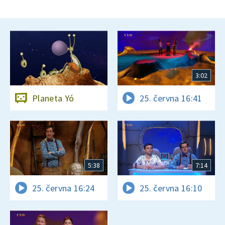
3:02
Planeta Yó
25. června 16:41
5:38
7:14
25. června 16:24
25. června 16:10