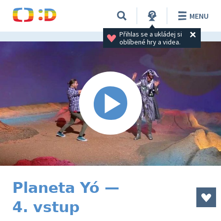
MENU
Přihlas se a ukládej si 
oblíbené hry a videa.
Planeta Yó —
4. vstup