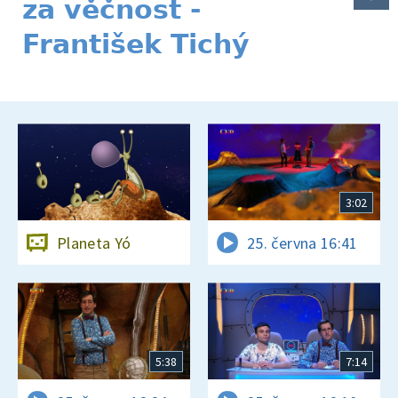
za věčnost -
František Tichý
3:02
Planeta Yó
25. června 16:41
5:38
7:14