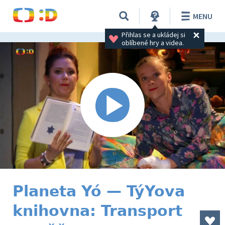
MENU
Přihlas se a ukládej si 
oblíbené hry a videa.
Planeta Yó — TýYova
knihovna: Transport