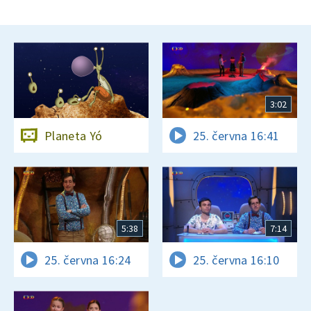
3:02
Planeta Yó
25. června 16:41
5:38
7:14
25. června 16:24
25. června 16:10