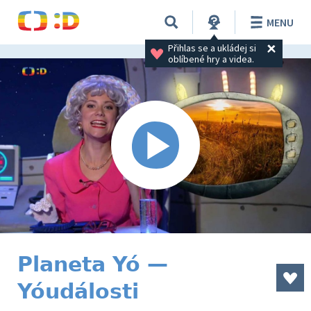
MENU
Přihlas se a ukládej si 
oblíbené hry a videa.
Planeta Yó —
Yóudálosti