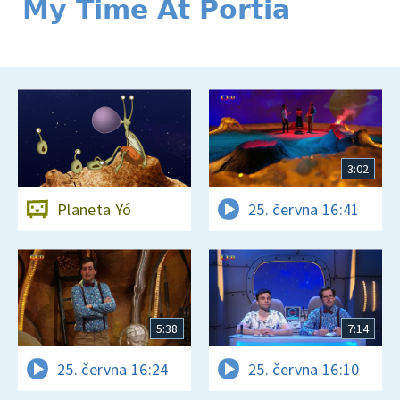
My Time At Portia
3:02
Planeta Yó
25. června 16:41
5:38
7:14
25. června 16:24
25. června 16:10