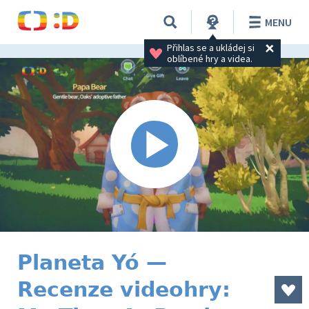
MENU
Přihlas se a ukládej si 
oblíbené hry a videa.
Planeta Yó —
Recenze videohry: