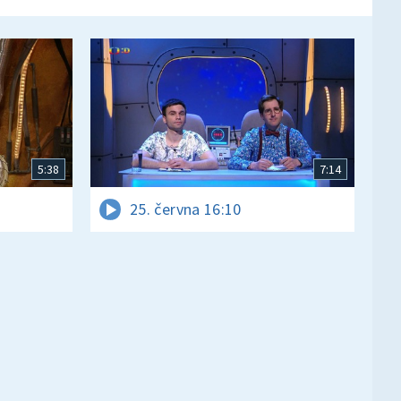
5:38
7:14
25. června 16:10