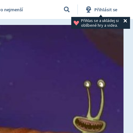
ro nejmenší
Přihlásit se
Přihlas se a ukládej si 
oblíbené hry a videa.