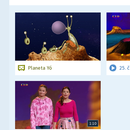
Planeta Yó
25. 
1:10