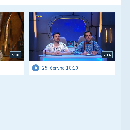
5:38
7:14
25. června 16:10