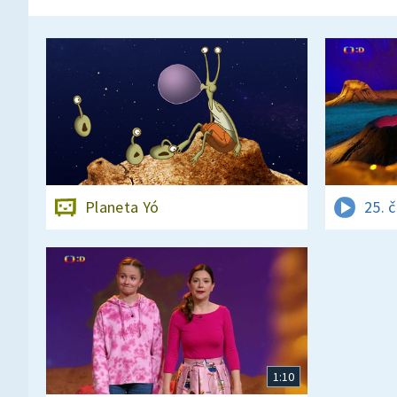
Planeta Yó
25. 
1:10