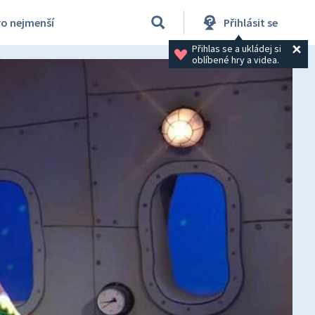
ro nejmenší
Přihlásit se
Přihlas se a ukládej si 
oblíbené hry a videa.