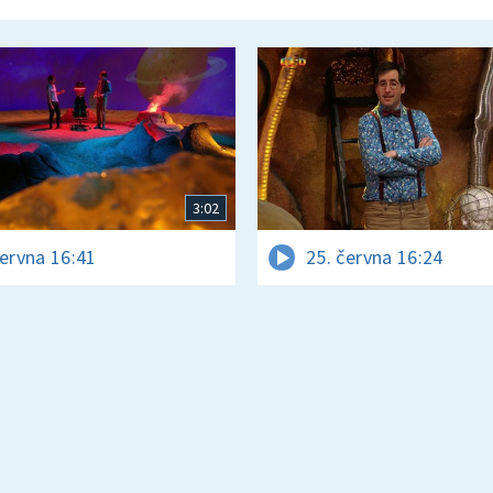
3:02
června 16:41
25. června 16:24