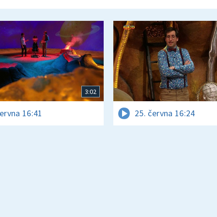
3:02
června 16:41
25. června 16:24