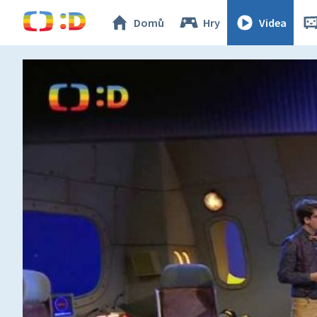
Domů
Hry
Videa