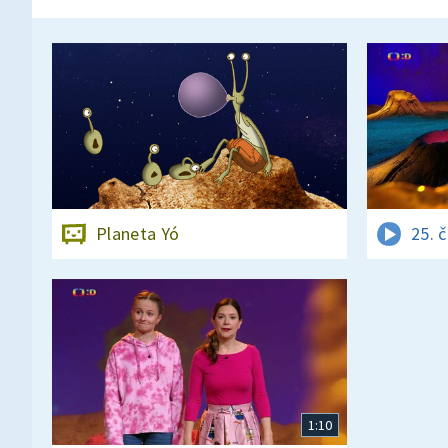
Planeta Yó
25. 
1:10