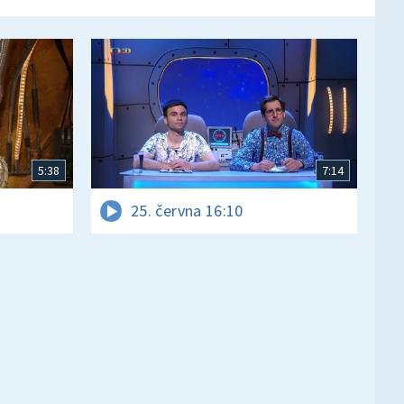
5:38
7:14
25. června 16:10