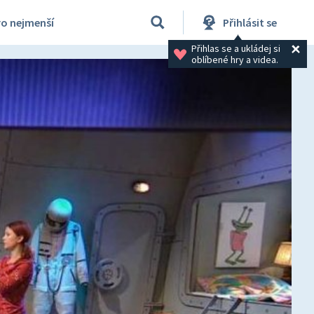
ro nejmenší
Přihlásit se
Přihlas se a ukládej si 
oblíbené hry a videa.