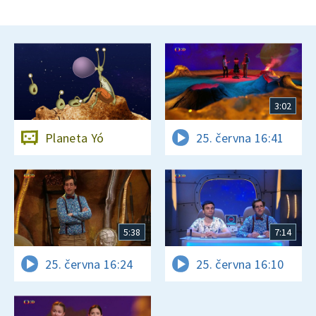
3:02
Planeta Yó
25. června 16:41
5:38
7:14
25. června 16:24
25. června 16:10