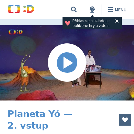
MENU
Přihlas se a ukládej si 
oblíbené hry a videa.
Planeta Yó —
2. vstup