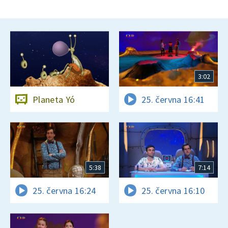
3:02
Planeta Yó
25. června 16:41
5:38
7:14
25. června 16:24
25. června 16:10