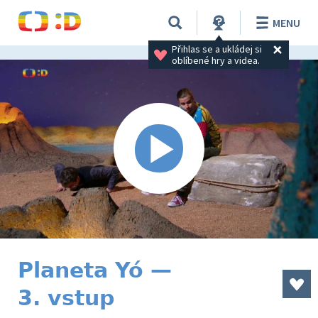
MENU
Přihlas se a ukládej si 
oblíbené hry a videa.
Planeta Yó —
3. vstup