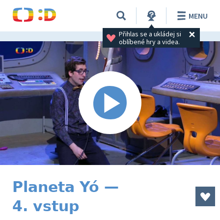
MENU
Přihlas se a ukládej si 
oblíbené hry a videa.
Planeta Yó —
4. vstup