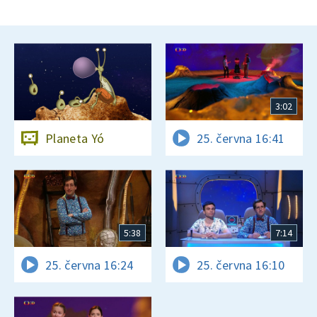
3:02
Planeta Yó
25. června 16:41
5:38
7:14
25. června 16:24
25. června 16:10