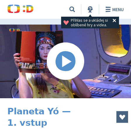
MENU
Přihlas se a ukládej si 
oblíbené hry a videa.
Planeta Yó —
1. vstup