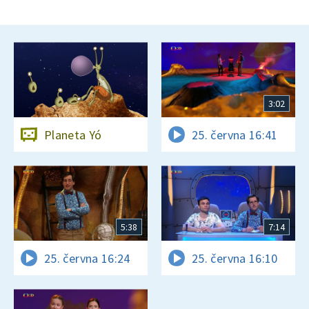
3:02
Planeta Yó
25. června 16:41
5:38
7:14
25. června 16:24
25. června 16:10