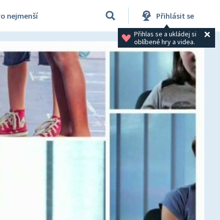
ro nejmenší
Přihlásit se
Přihlas se a ukládej si 
oblíbené hry a videa.