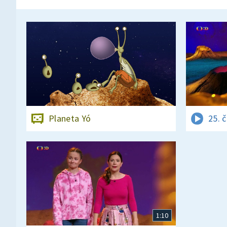
Planeta Yó
25. 
1:10