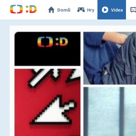
Domů
Hry
Videa