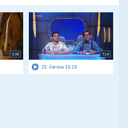
5:38
7:14
25. června 16:10