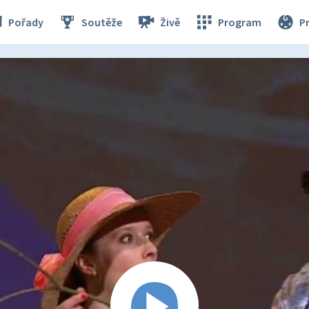
Pořady
Soutěže
Živě
Program
P