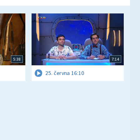
5:38
7:14
25. června 16:10