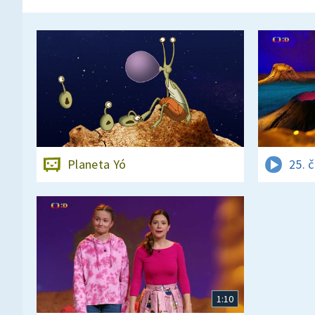
Planeta Yó
25. 
1:10