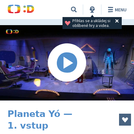
MENU
Přihlas se a ukládej si 
oblíbené hry a videa.
Planeta Yó —
1. vstup