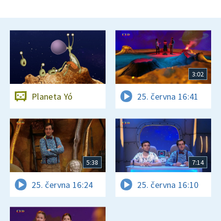
3:02
Planeta Yó
25. června 16:41
5:38
7:14
25. června 16:24
25. června 16:10