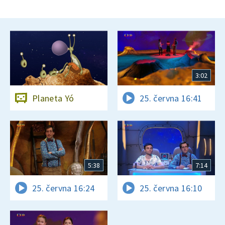
3:02
Planeta Yó
25. června 16:41
5:38
7:14
25. června 16:24
25. června 16:10