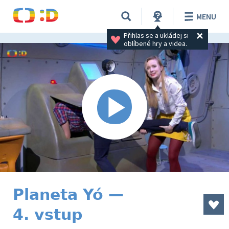
MENU
Přihlas se a ukládej si 
oblíbené hry a videa.
Planeta Yó —
4. vstup