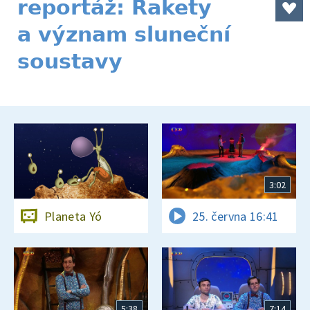
reportáž: Rakety
a význam sluneční
soustavy
3:02
Planeta Yó
25. června 16:41
5:38
7:14