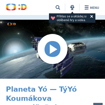
MENU
Přihlas se a ukládej si 
oblíbené hry a videa.
Planeta Yó — TýYó
Koumákova