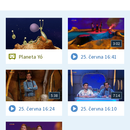
3:02
Planeta Yó
25. června 16:41
5:38
7:14
25. června 16:24
25. června 16:10