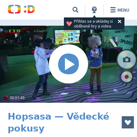
MENU
Přihlas se a ukládej si 
oblíbené hry a videa.
Hopsasa — Vědecké
pokusy