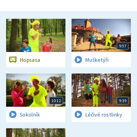
9:57
Hopsasa
Mušketýři
10:12
9:39
Sokolník
Léčivé rostlinky