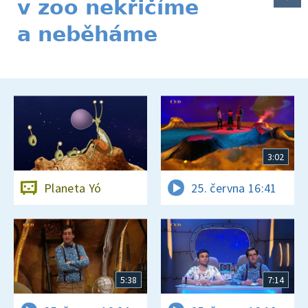
v zoo nekřičíme
a neběháme
3:02
Planeta Yó
25. června 16:41
5:38
7:14