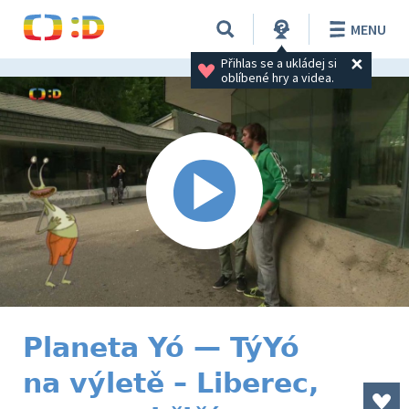
MENU
Přihlas se a ukládej si 
oblíbené hry a videa.
Planeta Yó — TýYó
na výletě – Liberec,