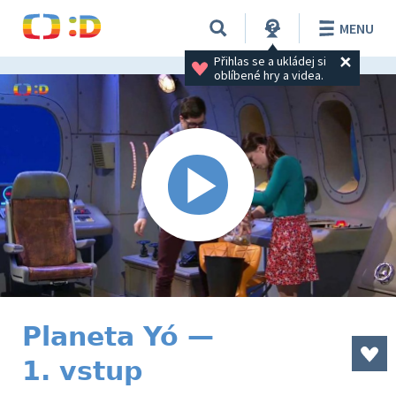
MENU
Přihlas se a ukládej si 
oblíbené hry a videa.
Planeta Yó —
1. vstup