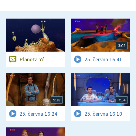
3:02
Planeta Yó
25. června 16:41
5:38
7:14
25. června 16:24
25. června 16:10