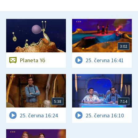
3:02
Planeta Yó
25. června 16:41
5:38
7:14
25. června 16:24
25. června 16:10