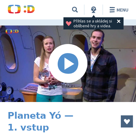
MENU
Přihlas se a ukládej si 
oblíbené hry a videa.
Planeta Yó —
1. vstup