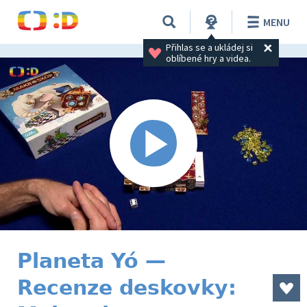
MENU
Přihlas se a ukládej si 
oblíbené hry a videa.
Planeta Yó —
Recenze deskovky: