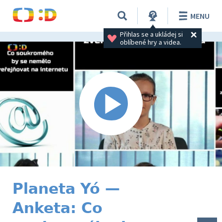
MENU
Přihlas se a ukládej si 
oblíbené hry a videa.
Planeta Yó —
Anketa: Co