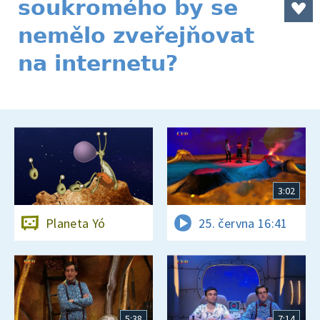
soukromého by se
nemělo zveřejňovat
na internetu?
3:02
Planeta Yó
25. června 16:41
5:38
7:14