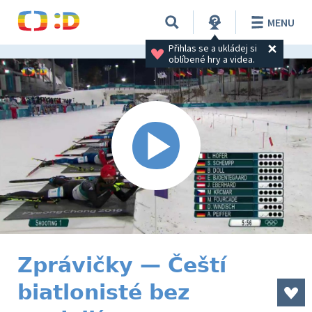
MENU
Přihlas se a ukládej si 
oblíbené hry a videa.
Zprávičky — Čeští
biatlonisté bez