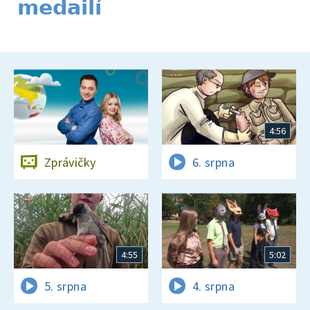
medailí
4:56
Zprávičky
6. srpna
4:55
5:02
5. srpna
4. srpna