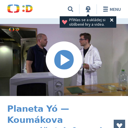
MENU
Přihlas se a ukládej si 
oblíbené hry a videa.
Planeta Yó —
Koumákova