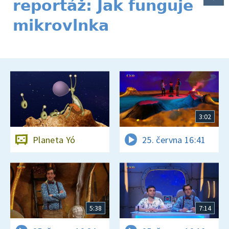
reportáž: Jak funguje
mikrovlnka
3:02
Planeta Yó
25. června 16:41
5:38
7:14