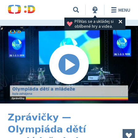
MENU
Přihlas se a ukládej si 
oblíbené hry a videa.
Zprávičky —
Olympiáda dětí