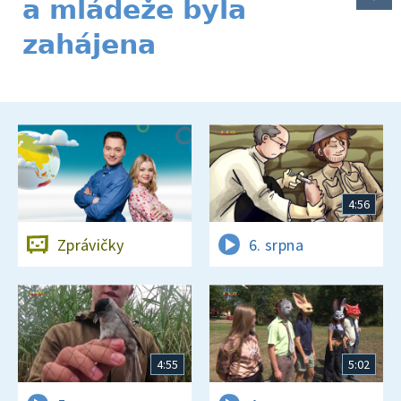
a mládeže byla
zahájena
4:56
Zprávičky
6. srpna
4:55
5:02