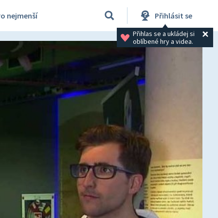
ro nejmenší
Přihlásit se
Přihlas se a ukládej si 
oblíbené hry a videa.