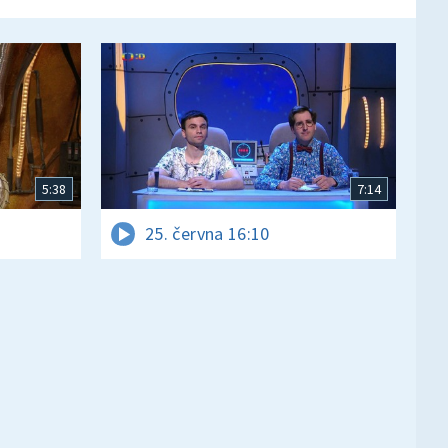
5:38
7:14
25. června 16:10