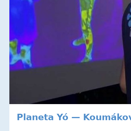
Planeta Yó — Koumákov