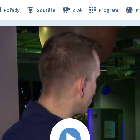
Pořady
Soutěže
Živě
Program
P