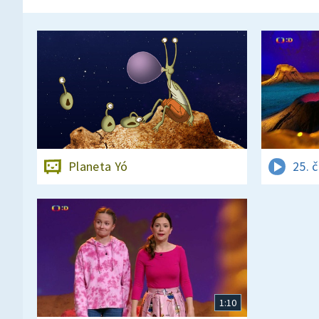
Planeta Yó
25. 
1:10