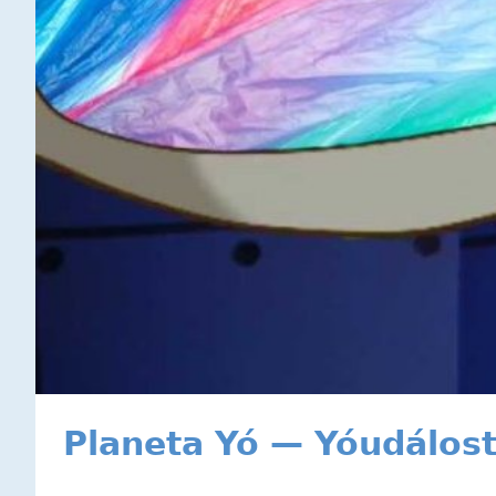
Planeta Yó — Yóudálost