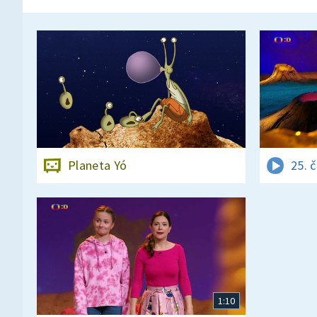
Planeta Yó
25. 
1:10