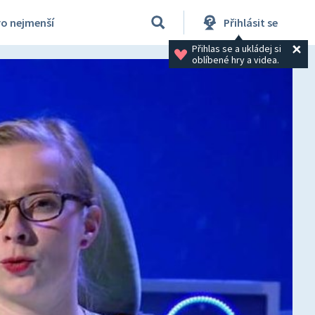
ro nejmenší
Přihlásit se
Přihlas se a ukládej si 
oblíbené hry a videa.