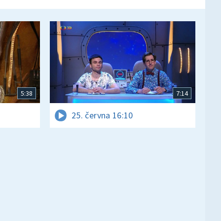
5:38
7:14
25. června 16:10